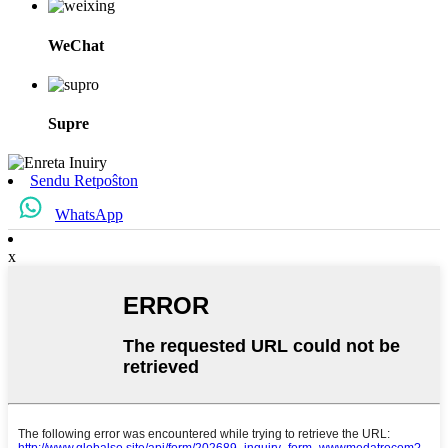
WeChat
Supre
Sendu Retpoŝton
WhatsApp
x