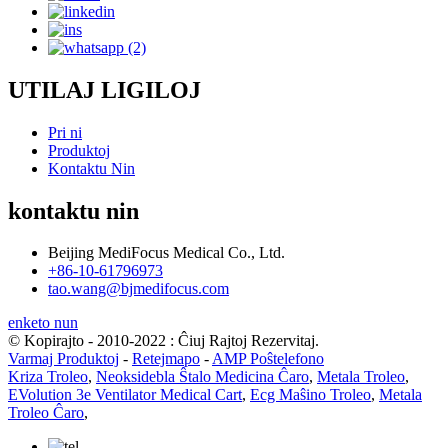
UTILAJ LIGILOJ
Pri ni
Produktoj
Kontaktu Nin
kontaktu nin
Beijing MediFocus Medical Co., Ltd.
+86-10-61796973
tao.wang@bjmedifocus.com
enketo nun
© Kopirajto - 2010-2022 : Ĉiuj Rajtoj Rezervitaj.
Varmaj Produktoj
-
Retejmapo
-
AMP Poŝtelefono
Kriza Troleo
,
Neoksidebla Ŝtalo Medicina Ĉaro
,
Metala Troleo
,
EVolution 3e Ventilator Medical Cart
,
Ecg Maŝino Troleo
,
Metala
Troleo Ĉaro
,