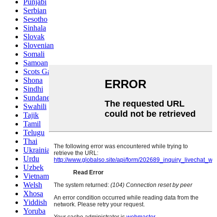
Punjabi
Serbian
Sesotho
Sinhala
Slovak
Slovenian
Somali
Samoan
Scots Gaelic
Shona
Sindhi
Sundanese
Swahili
Tajik
Tamil
Telugu
Thai
Ukrainian
Urdu
Uzbek
Vietnamese
Welsh
Xhosa
Yiddish
Yoruba