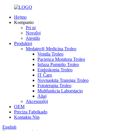
Hejmo
Kompanio
Pri ni
Novaĵoj
Atestilo
Produktoj
Medatro® Medicina Troleo
Ventila Troleo
Pacienca Monitora Troleo
Infuza Pumpilo Troleo
Endoskopia Troleo
IT Ĉaro
Novnaskita Transiga Troleo
Fototerapia Troleo
Multfunkcia Laborstacio
Aliaj
Akcesoraĵoj
OEM
Preciza Fabrikado
Kontaktu Nin
English