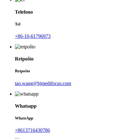
Telefono
Tel
+86-10-61796973
Retpoŝto
Retpoŝto
tao.wang@bjmedifocus.com
Whatsapp
WhatsApp
+8613716430786