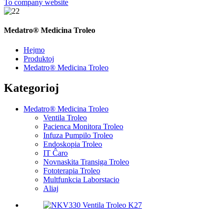
To company website
Medatro® Medicina Troleo
Hejmo
Produktoj
Medatro® Medicina Troleo
Kategorioj
Medatro® Medicina Troleo
Ventila Troleo
Pacienca Monitora Troleo
Infuza Pumpilo Troleo
Endoskopia Troleo
IT Ĉaro
Novnaskita Transiga Troleo
Fototerapia Troleo
Multfunkcia Laborstacio
Aliaj