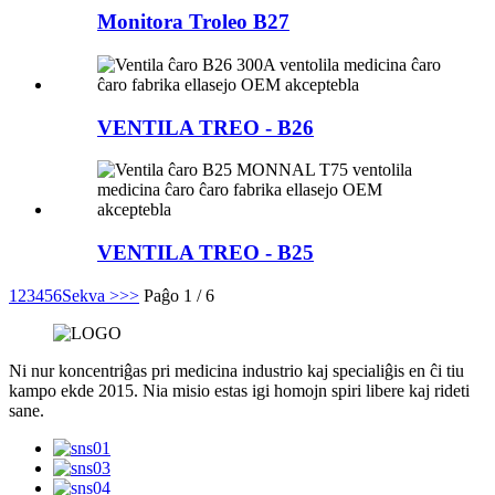
Monitora Troleo B27
VENTILA TREO - B26
VENTILA TREO - B25
1
2
3
4
5
6
Sekva >
>>
Paĝo 1 / 6
Ni nur koncentriĝas pri medicina industrio kaj specialiĝis en ĉi tiu
kampo ekde 2015. Nia misio estas igi homojn spiri libere kaj rideti
sane.